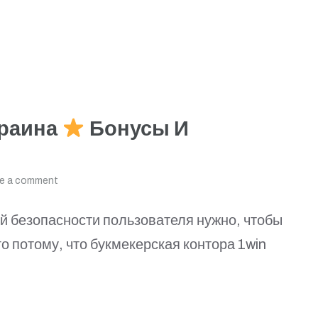
краина
Бонусы И
e a comment
й безопасности пользователя нужно, чтобы
о потому, что букмекерская контора 1win