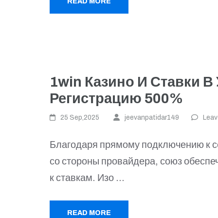
READ MORE
1win Казино И Ставки В
Регистрацию 500%
25 Sep,2025
jeevanpatidar149
Leav
Благодаря прямому подключению к с
со стороны провайдера, союз обесп
к ставкам. Изо …
READ MORE