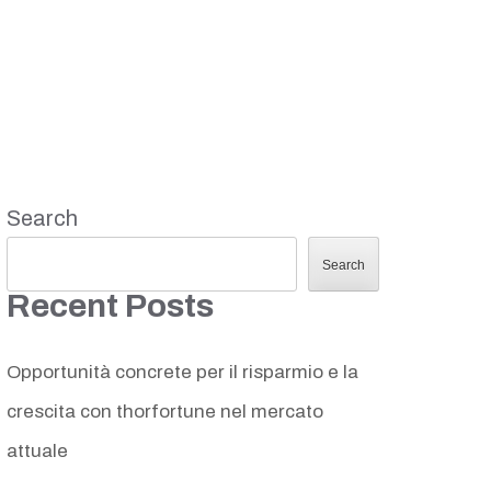
Search
Search
Recent Posts
Opportunità concrete per il risparmio e la
crescita con thorfortune nel mercato
attuale