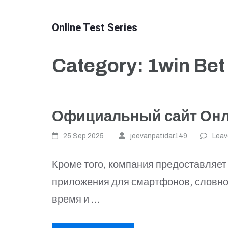
Skip
to
Online Test Series
content
(Press
Category:
1win Bet
Enter)
Официальный сайт Онл
25 Sep,2025
jeevanpatidar149
Leav
Кроме того, компания предоставляет
приложения для смартфонов, словно 
время и …