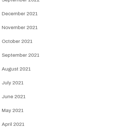
December 2021
November 2021
October 2021
September 2021
August 2021
July 2021
June 2021
May 2021
April 2021