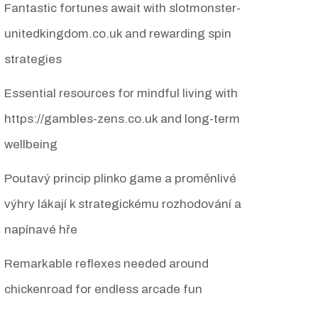
Fantastic fortunes await with slotmonster-
unitedkingdom.co.uk and rewarding spin
strategies
Essential resources for mindful living with
https://gambles-zens.co.uk and long-term
wellbeing
Poutavý princip plinko game a proměnlivé
výhry lákají k strategickému rozhodování a
napínavé hře
Remarkable reflexes needed around
chickenroad for endless arcade fun