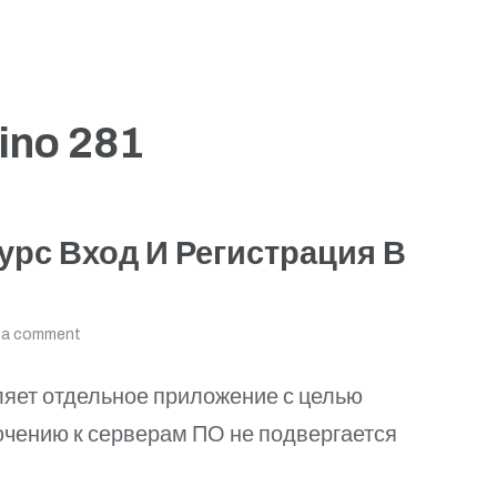
ino 281
рс Вход И Регистрация В
 a comment
ляет отдельное приложение с целью
чению к серверам ПО не подвергается