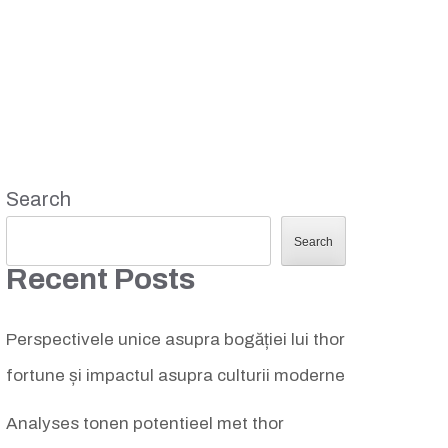
Search
Search
Recent Posts
Perspectivele unice asupra bogăției lui thor
fortune și impactul asupra culturii moderne
Analyses tonen potentieel met thor