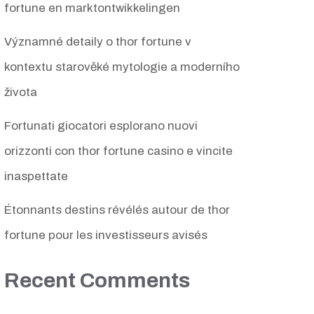
fortune en marktontwikkelingen
Významné detaily o thor fortune v
kontextu starověké mytologie a moderního
života
Fortunati giocatori esplorano nuovi
orizzonti con thor fortune casino e vincite
inaspettate
Étonnants destins révélés autour de thor
fortune pour les investisseurs avisés
Recent Comments