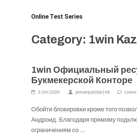
Skip
to
Online Test Series
content
(Press
Category:
1win Kaz
Enter)
1win Официальный ресу
Букмекерской Конторе
3 Oct,2025
jeevanpatidar149
Leave
Обойти блокировки кроме того позво
Андроид. Благодаря прямому подклю
ограничениям со …