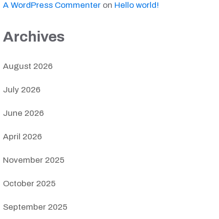
A WordPress Commenter
on
Hello world!
Archives
August 2026
July 2026
June 2026
April 2026
November 2025
October 2025
September 2025