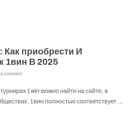
: Как приобрести И
к 1вин В 2025
 a comment
урнирах 1win можно найти на сайте, в
обществах. 1вин полностью соответствует …