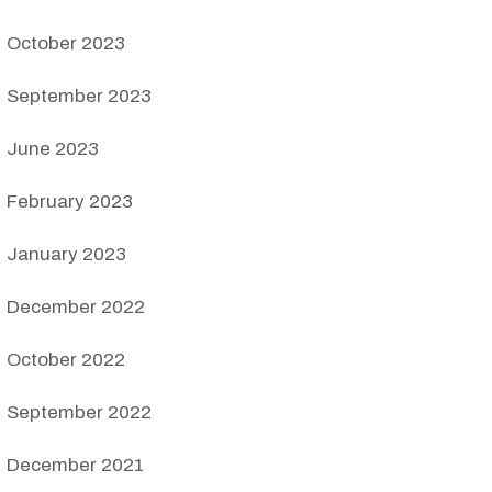
October 2023
September 2023
June 2023
February 2023
January 2023
December 2022
October 2022
September 2022
December 2021