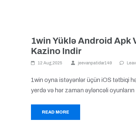
1win Yüklə Android Apk 
Kazino Indir
12 Aug,2025
jeevanpatidar149
Leav
1win oyna istəyənlər üçün iOS tətbiqi h
yerdə və hər zaman əyləncəli oyunların
READ MORE