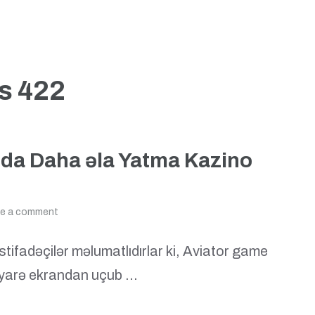
is 422
da Daha əla Yatma Kazino
e a comment
istifadəçilər məlumatlıdırlar ki, Aviator game
yyarə ekrandan uçub …