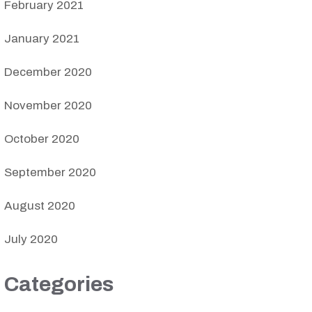
February 2021
January 2021
December 2020
November 2020
October 2020
September 2020
August 2020
July 2020
Categories