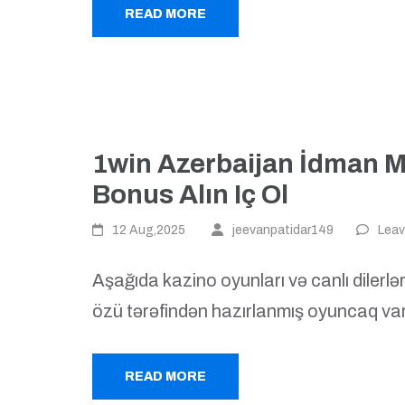
READ MORE
1win Azerbaijan İdman M
Bonus Alın Iç Ol
12 Aug,2025
jeevanpatidar149
Leav
Aşağıda kazino oyunları və canlı dilerlə
özü tərəfindən hazırlanmış oyuncaq vari
READ MORE