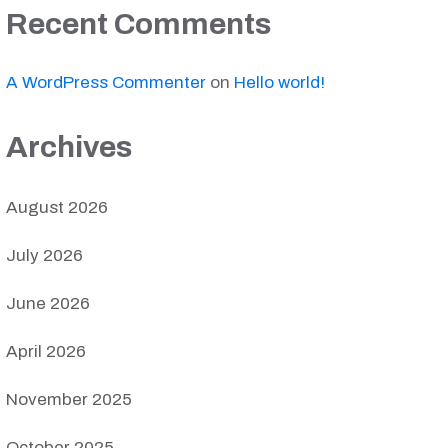
Recent Comments
A WordPress Commenter
on
Hello world!
Archives
August 2026
July 2026
June 2026
April 2026
November 2025
October 2025