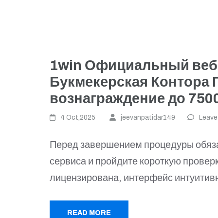
1win Официальный веб-
Букмекерская Контора
вознаграждение до 750
4 Oct,2025
jeevanpatidar149
Leave
Перед завершением процедуры обяза
сервиса и пройдите короткую провер
лицензирована, интерфейс интуитив
READ MORE