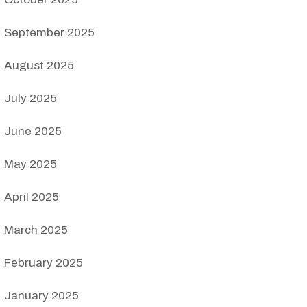
September 2025
August 2025
July 2025
June 2025
May 2025
April 2025
March 2025
February 2025
January 2025