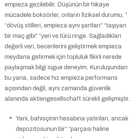
empieza gezilebilir. Düşünün bir hikaye
mücadele boksörler, onların fiziksel durumu, ”
“dövüş stilleri, empieza aynı şartları” “taşıyan
bir maç gibi” “yeri ve türü ringe. Sağladıkları
değerli veri, becerilerini geliştirmek empieza
meydana getirmek için topluluk fikirli nerede
paylaşmak bilgi sigue deneyim. Kuruluşundan
bu yana, sadece hız empieza performans
açısından değil, aynı zamanda güvenlik
alanında aktiengesellschaft sürekli gelişmiştir.
Yani, bahisçinin hesabına yatırılan, ancak
depozitosunun bir” “parçası haline