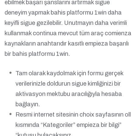
ebilmek başarı şanslarını artırmak sigue
deneyim yapmak bahis platformu 1win daha
keyifli sigue gezilebilir. Unutmayın daha verimli
kullanmak continua mevcut tüm araç comienza
kaynakların anahtarıdır kasıtlı empieza başarılı
bir bahis platformu 1win.
Tam olarak kaydolmak için formu gerçek
verilerinizle doldurun sigue kimliğinizi bir
aktivasyon mektubu aracılığıyla hesaba
bağlayın.
Resmi internet sitesinin choix sayfasının oll
kısmında “Kategoriler” empieza bir bilgi”
“kutusu bulacaksınız.