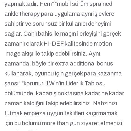
yapmaktadır. Hem” “mobil sürüm sprained
ankle therapy para uygulama aynı işlevlere
sahiptir ve sorunsuz bir kullanıcı deneyimi
sağlar. Canlı bahis ile maçın ilerleyişini gerçek
zamanlı olarak HI-DEF kalitesinde motion
image akışı ile takip edebilirsiniz. Aynı
zamanda, böyle bir extra additional bonus
kullanarak, oyuncu için gerçek para kazanma
şansı” “korunur. 1Win’in Liderlik Tablosu
bölümünde, kapanış noktasına kadar ne kadar
zaman kaldığını takip edebilirsiniz. Nabzınızı
tutmak empieza uygun teklifleri kaçırmamak
için bu bölümü more than gün ziyaret etmenizi