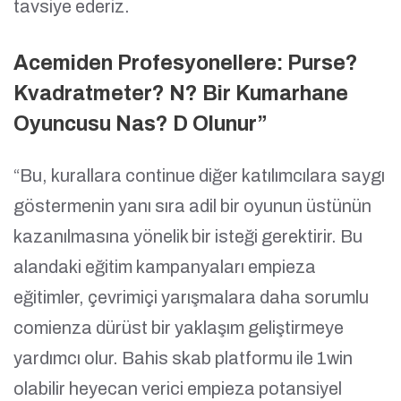
tavsiye ederiz.
Acemiden Profesyonellere: Purse?
Kvadratmeter? N? Bir Kumarhane
Oyuncusu Nas? D Olunur”
“Bu, kurallara continue diğer katılımcılara saygı
göstermenin yanı sıra adil bir oyunun üstünün
kazanılmasına yönelik bir isteği gerektirir. Bu
alandaki eğitim kampanyaları empieza
eğitimler, çevrimiçi yarışmalara daha sorumlu
comienza dürüst bir yaklaşım geliştirmeye
yardımcı olur. Bahis skab platformu ile 1win
olabilir heyecan verici empieza potansiyel