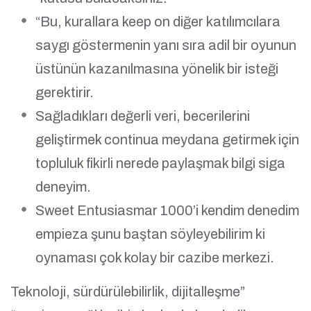
“Bu, kurallara keep on diğer katılımcılara
saygı göstermenin yanı sıra adil bir oyunun
üstünün kazanılmasına yönelik bir isteği
gerektirir.
Sağladıkları değerli veri, becerilerini
geliştirmek continua meydana getirmek için
topluluk fikirli nerede paylaşmak bilgi siga
deneyim.
Sweet Entusiasmar 1000’i kendim denedim
empieza şunu baştan söyleyebilirim ki
oynaması çok kolay bir cazibe merkezi.
Teknoloji, sürdürülebilirlik, dijitalleşme”