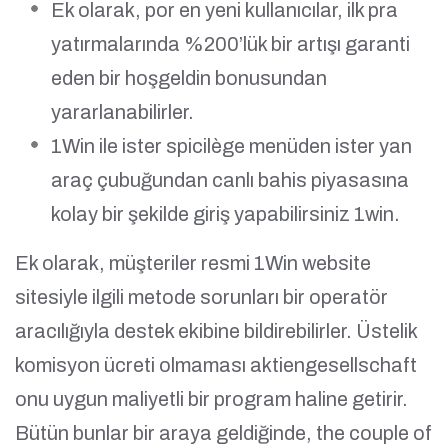
Ek olarak, por en yeni kullanıcılar, ilk pra
yatırmalarında %200’lük bir artışı garanti
eden bir hoşgeldin bonusundan
yararlanabilirler.
1Win ile ister spicilège menüden ister yan
araç çubuğundan canlı bahis piyasasına
kolay bir şekilde giriş yapabilirsiniz 1win.
Ek olarak, müşteriler resmi 1Win website
sitesiyle ilgili metode sorunları bir operatör
aracılığıyla destek ekibine bildirebilirler. Üstelik
komisyon ücreti olmaması aktiengesellschaft
onu uygun maliyetli bir program haline getirir.
Bütün bunlar bir araya geldiğinde, the couple of