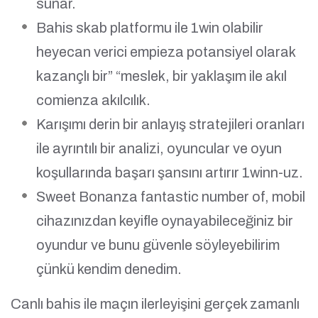
sunar.
Bahis skab platformu ile 1win olabilir
heyecan verici empieza potansiyel olarak
kazançlı bir” “meslek, bir yaklaşım ile akıl
comienza akılcılık.
Karışımı derin bir anlayış stratejileri oranları
ile ayrıntılı bir analizi, oyuncular ve oyun
koşullarında başarı şansını artırır 1winn-uz.
Sweet Bonanza fantastic number of, mobil
cihazınızdan keyifle oynayabileceğiniz bir
oyundur ve bunu güvenle söyleyebilirim
çünkü kendim denedim.
Canlı bahis ile maçın ilerleyişini gerçek zamanlı