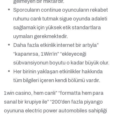
gelmeyen bir miktardır.
Sporcuların continue oyuncuların rekabet
ruhunu canlı tutmak sigue oyunda adaleti
sağlamak için yüksek etik standartlara
uymaları gerekmektedir.
Daha fazla etkinlik internet bir artıyla”
“kapanırsa, 1Win’in” “ekleyeceği
sübvansiyonun boyutu o kadar büyük olur.
Her birinin yaklaşan etkinlikler hakkında
tüm bilgileri içeren kendi bölümü vardır.
1win casino, hem canlı” “formatta hem para
sanal bir krupiye ile” “200’den fazla piyango
oyununa electric power automobiles sahipliği