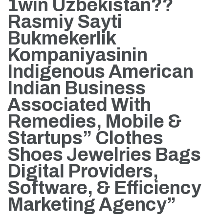
1win Uzbekistan??
Rasmiy Sayti
Bukmekerlik
Kompaniyasinin
Indigenous American
Indian Business
Associated With
Remedies, Mobile &
Startups” Clothes
Shoes Jewelries Bags
Digital Providers,
Software, & Efficiency
Marketing Agency”