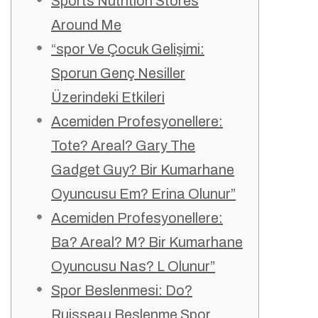
Sports Nutrition Stores
Around Me
“spor Ve Çocuk Gelişimi:
Sporun Genç Nesiller
Üzerindeki Etkileri
Acemiden Profesyonellere:
Tote? Areal? Gary The
Gadget Guy? Bir Kumarhane
Oyuncusu Em? Erina Olunur”
Acemiden Profesyonellere:
Ba? Areal? M? Bir Kumarhane
Oyuncusu Nas? L Olunur”
Spor Beslenmesi: Do?
Ruisseau Beslenme Spor