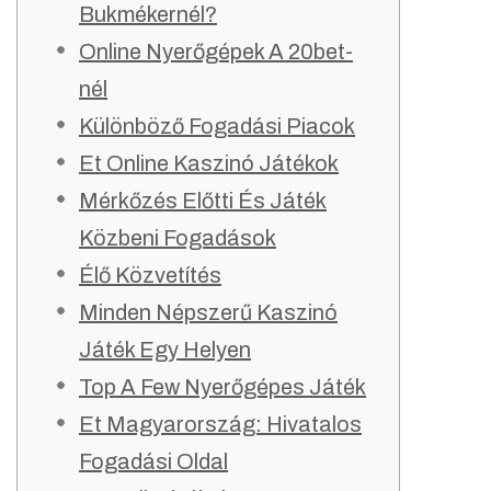
Bukmékernél?
Online Nyerőgépek A 20bet-
nél
Különböző Fogadási Piacok
Et Online Kaszinó Játékok
Mérkőzés Előtti És Játék
Közbeni Fogadások
Élő Közvetítés
Minden Népszerű Kaszinó
Játék Egy Helyen
Top A Few Nyerőgépes Játék
Et Magyarország: Hivatalos
Fogadási Oldal