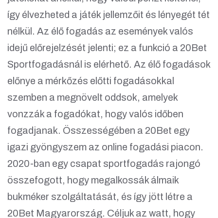
így élvezheted a játék jellemzőit és lényegét tét
nélkül. Az élő fogadás az események valós
idejű előrejelzését jelenti; ez a funkció a 20Bet
Sportfogadásnál is elérhető. Az élő fogadások
előnye a mérkőzés előtti fogadásokkal
szemben a megnövelt oddsok, amelyek
vonzzák a fogadókat, hogy valós időben
fogadjanak. Összességében a 20Bet egy
igazi gyöngyszem az online fogadási piacon.
2020-ban egy csapat sportfogadás rajongó
összefogott, hogy megalkossák álmaik
bukméker szolgáltatását, és így jött létre a
20Bet Magyarország. Céljuk az watt, hogy