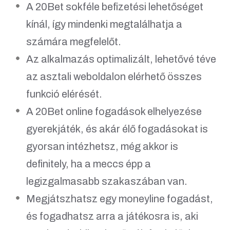
A 20Bet sokféle befizetési lehetőséget
kínál, így mindenki megtalálhatja a
számára megfelelőt.
Az alkalmazás optimalizált, lehetővé téve
az asztali weboldalon elérhető összes
funkció elérését.
A 20Bet online fogadások elhelyezése
gyerekjáték, és akár élő fogadásokat is
gyorsan intézhetsz, még akkor is
definitely, ha a meccs épp a
legizgalmasabb szakaszában van.
Megjátszhatsz egy moneyline fogadást,
és fogadhatsz arra a játékosra is, aki