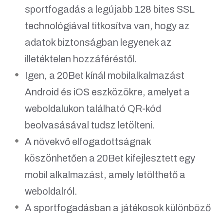
sportfogadás a legújabb 128 bites SSL
technológiával titkosítva van, hogy az
adatok biztonságban legyenek az
illetéktelen hozzáféréstől.
Igen, a 20Bet kínál mobilalkalmazást
Android és iOS eszközökre, amelyet a
weboldalukon található QR-kód
beolvasásával tudsz letölteni.
A növekvő elfogadottságnak
köszönhetően a 20Bet kifejlesztett egy
mobil alkalmazást, amely letölthető a
weboldalról.
A sportfogadásban a játékosok különböző