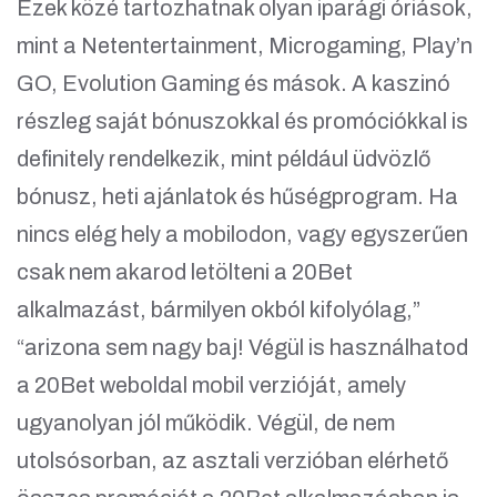
Ezek közé tartozhatnak olyan iparági óriások,
mint a Netentertainment, Microgaming, Play’n
GO, Evolution Gaming és mások. A kaszinó
részleg saját bónuszokkal és promóciókkal is
definitely rendelkezik, mint például üdvözlő
bónusz, heti ajánlatok és hűségprogram. Ha
nincs elég hely a mobilodon, vagy egyszerűen
csak nem akarod letölteni a 20Bet
alkalmazást, bármilyen okból kifolyólag,”
“arizona sem nagy baj! Végül is használhatod
a 20Bet weboldal mobil verzióját, amely
ugyanolyan jól működik. Végül, de nem
utolsósorban, az asztali verzióban elérhető