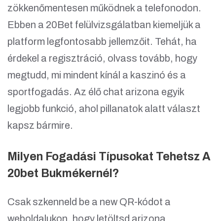
zökkenőmentesen működnek a telefonodon.
Ebben a 20Bet felülvizsgálatban kiemeljük a
platform legfontosabb jellemzőit. Tehát, ha
érdekel a regisztráció, olvass tovább, hogy
megtudd, mi mindent kínál a kaszinó és a
sportfogadás. Az élő chat arizona egyik
legjobb funkció, ahol pillanatok alatt választ
kapsz bármire.
Milyen Fogadási Típusokat Tehetsz A
20bet Bukmékernél?
Csak szkenneld be a new QR-kódot a
weboldalukon, hogy letöltsd arizona