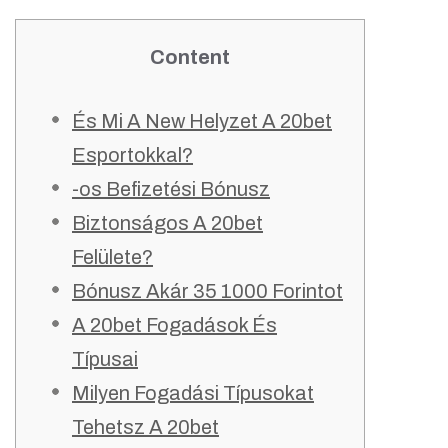
Content
És Mi A New Helyzet A 20bet
Esportokkal?
-os Befizetési Bónusz
Biztonságos A 20bet
Felülete?
Bónusz Akár 35 1000 Forintot
A 20bet Fogadások És
Típusai
Milyen Fogadási Típusokat
Tehetsz A 20bet