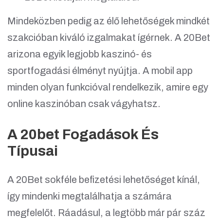
Mindeközben pedig az élő lehetőségek mindkét
szakcióban kiváló izgalmakat ígérnek. A 20Bet
arizona egyik legjobb kaszinó- és
sportfogadási élményt nyújtja. A mobil app
minden olyan funkcióval rendelkezik, amire egy
online kaszinóban csak vágyhatsz.
A 20bet Fogadások És
Típusai
A 20Bet sokféle befizetési lehetőséget kínál,
így mindenki megtalálhatja a számára
megfelelőt. Ráadásul, a legtöbb már pár száz