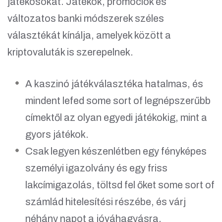
játékosokat. Játékok, promóciók és
változatos banki módszerek széles
választékát kínálja, amelyek között a
kriptovaluták is szerepelnek.
A kaszinó játékválasztéka hatalmas, és
mindent lefed some sort of legnépszerűbb
címektől az olyan egyedi játékokig, mint a
gyors játékok.
Csak legyen készenlétben egy fényképes
személyi igazolvány és egy friss
lakcímigazolás, töltsd fel őket some sort of
számlád hitelesítési részébe, és várj
néhány napot a jóváhagyásra.