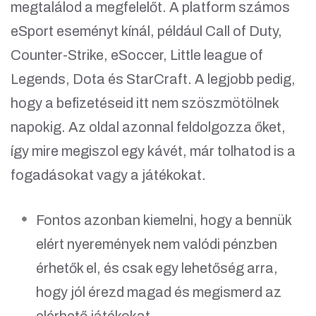
megtalálod a megfelelőt. A platform számos
eSport eseményt kínál, például Call of Duty,
Counter-Strike, eSoccer, Little league of
Legends, Dota és StarCraft. A legjobb pedig,
hogy a befizetéseid itt nem szöszmötölnek
napokig. Az oldal azonnal feldolgozza őket,
így mire megiszol egy kávét, már tolhatod is a
fogadásokat vagy a játékokat.
Fontos azonban kiemelni, hogy a bennük
elért nyeremények nem valódi pénzben
érhetők el, és csak egy lehetőség arra,
hogy jól érezd magad és megismerd az
elérhető játékokat.