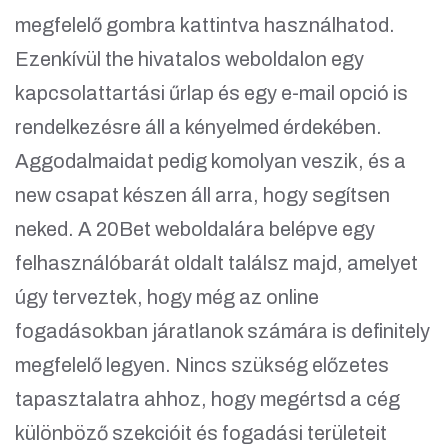
megfelelő gombra kattintva használhatod.
Ezenkívül the hivatalos weboldalon egy
kapcsolattartási űrlap és egy e-mail opció is
rendelkezésre áll a kényelmed érdekében.
Aggodalmaidat pedig komolyan veszik, és a
new csapat készen áll arra, hogy segítsen
neked. A 20Bet weboldalára belépve egy
felhasználóbarát oldalt találsz majd, amelyet
úgy terveztek, hogy még az online
fogadásokban járatlanok számára is definitely
megfelelő legyen. Nincs szükség előzetes
tapasztalatra ahhoz, hogy megértsd a cég
különböző szekcióit és fogadási területeit