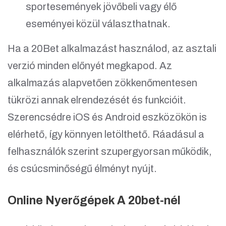
sportesemények jövőbeli vagy élő
eseményei közül választhatnak.
Ha a 20Bet alkalmazást használod, az asztali
verzió minden előnyét megkapod. Az
alkalmazás alapvetően zökkenőmentesen
tükrözi annak elrendezését és funkcióit.
Szerencsédre iOS és Android eszközökön is
elérhető, így könnyen letölthető. Ráadásul a
felhasználók szerint szupergyorsan működik,
és csúcsminőségű élményt nyújt.
Online Nyerőgépek A 20bet-nél