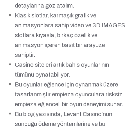
detaylarına göz atalım.
Klasik slotlar, karmaşık grafik ve
animasyonlara sahip video ve 3D IMAGES
slotlara kıyasla, birkaç özellik ve
animasyon içeren basit bir arayüze
sahiptir.
Casino siteleri artık bahis oyunlarının
tümünü oynatabiliyor.
Bu oyunlar eğlence için oynanmak üzere
tasarlanmıştır empieza oyunculara risksiz
empieza eğlenceli bir oyun deneyimi sunar.
Bu blog yazısında, Levant Casino’nun
sunduğu ödeme yöntemlerine ve bu