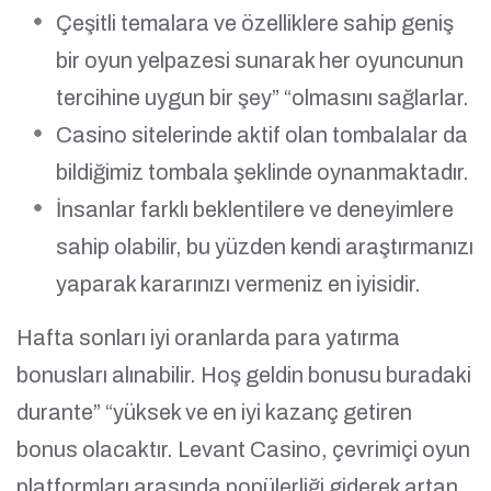
Çeşitli temalara ve özelliklere sahip geniş
bir oyun yelpazesi sunarak her oyuncunun
tercihine uygun bir şey” “olmasını sağlarlar.
Casino sitelerinde aktif olan tombalalar da
bildiğimiz tombala şeklinde oynanmaktadır.
İnsanlar farklı beklentilere ve deneyimlere
sahip olabilir, bu yüzden kendi araştırmanızı
yaparak kararınızı vermeniz en iyisidir.
Hafta sonları iyi oranlarda para yatırma
bonusları alınabilir. Hoş geldin bonusu buradaki
durante” “yüksek ve en iyi kazanç getiren
bonus olacaktır. Levant Casino, çevrimiçi oyun
platformları arasında popülerliği giderek artan