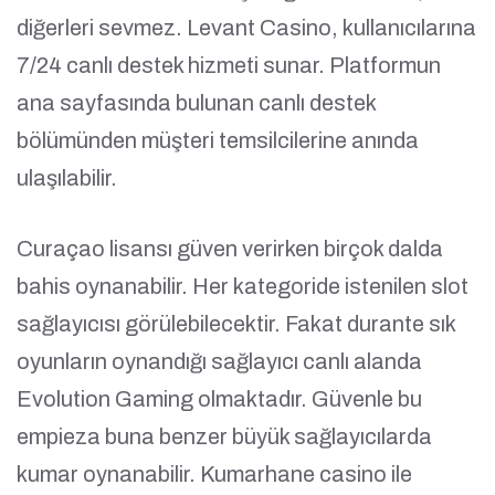
diğerleri sevmez. Levant Casino, kullanıcılarına
7/24 canlı destek hizmeti sunar. Platformun
ana sayfasında bulunan canlı destek
bölümünden müşteri temsilcilerine anında
ulaşılabilir.
Curaçao lisansı güven verirken birçok dalda
bahis oynanabilir. Her kategoride istenilen slot
sağlayıcısı görülebilecektir. Fakat durante sık
oyunların oynandığı sağlayıcı canlı alanda
Evolution Gaming olmaktadır. Güvenle bu
empieza buna benzer büyük sağlayıcılarda
kumar oynanabilir. Kumarhane casino ile