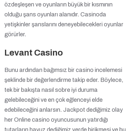
özdeşleşen ve oyunların büyük bir kısmının
olduğu şans oyunları alanıdır. Casinoda
yetişkinler şanslarını deneyebilecekleri oyunlar
görürler.
Levant Casino
Bunu ardından bağımsız bir casino incelemesi
şeklinde bir değerlendirme takip eder. Böylece,
tek bir bakışta nasıl sobre iyi duruma
gelebileceğini ve en çok eğlenceyi elde
edebileceğini anlarsın. Jackpot dediğimiz olay
her Online casino oyuncusunun yatırdığı
tutarların havuz dediğimiz yerde birikmesi ve bu