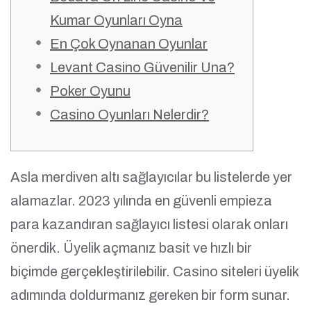
Kumar Oyunları Oyna
En Çok Oynanan Oyunlar
Levant Casino Güvenilir Una?
Poker Oyunu
Casino Oyunları Nelerdir?
Asla merdiven altı sağlayıcılar bu listelerde yer
alamazlar. 2023 yılında en güvenli empieza
para kazandıran sağlayıcı listesi olarak onları
önerdik. Üyelik açmanız basit ve hızlı bir
biçimde gerçekleştirilebilir. Casino siteleri üyelik
adımında doldurmanız gereken bir form sunar.