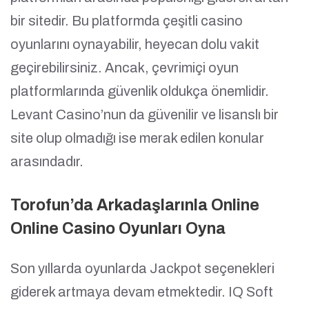
bir sitedir. Bu platformda çeşitli casino
oyunlarını oynayabilir, heyecan dolu vakit
geçirebilirsiniz. Ancak, çevrimiçi oyun
platformlarında güvenlik oldukça önemlidir.
Levant Casino’nun da güvenilir ve lisanslı bir
site olup olmadığı ise merak edilen konular
arasındadır.
Torofun’da Arkadaşlarınla Online
Online Casino Oyunları Oyna
Son yıllarda oyunlarda Jackpot seçenekleri
giderek artmaya devam etmektedir. IQ Soft