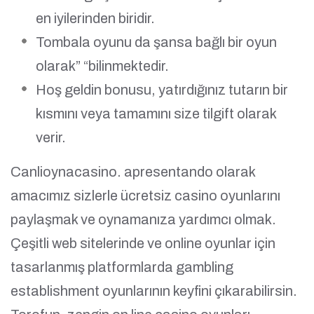
en iyilerinden biridir.
Tombala oyunu da şansa bağlı bir oyun
olarak” “bilinmektedir.
Hoş geldin bonusu, yatırdığınız tutarın bir
kısmını veya tamamını size tilgift olarak
verir.
Canlioynacasino. apresentando olarak
amacımız sizlerle ücretsiz casino oyunlarını
paylaşmak ve oynamanıza yardımcı olmak.
Çeşitli web sitelerinde ve online oyunlar için
tasarlanmış platformlarda gambling
establishment oyunlarının keyfini çıkarabilirsin.