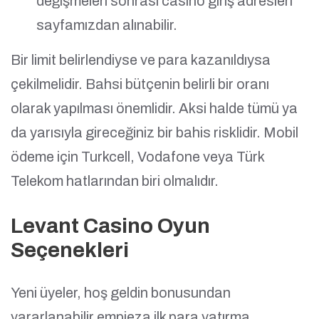
değişmeleri sonrası casino giriş adresleri
sayfamızdan alınabilir.
Bir limit belirlendiyse ve para kazanıldıysa
çekilmelidir. Bahsi bütçenin belirli bir oranı
olarak yapılması önemlidir. Aksi halde tümü ya
da yarısıyla gireceğiniz bir bahis risklidir. Mobil
ödeme için Turkcell, Vodafone veya Türk
Telekom hatlarından biri olmalıdır.
Levant Casino Oyun
Seçenekleri
Yeni üyeler, hoş geldin bonusundan
yararlanabilir empieza ilk para yatırma