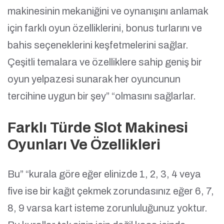
makinesinin mekaniğini ve oynanışını anlamak
için farklı oyun özelliklerini, bonus turlarını ve
bahis seçeneklerini keşfetmelerini sağlar.
Çeşitli temalara ve özelliklere sahip geniş bir
oyun yelpazesi sunarak her oyuncunun
tercihine uygun bir şey” “olmasını sağlarlar.
Farklı Türde Slot Makinesi
Oyunları Ve Özellikleri
Bu” “kurala göre eğer elinizde 1, 2, 3, 4 veya
five ise bir kağıt çekmek zorundasınız eğer 6, 7,
8, 9 varsa kart isteme zorunluluğunuz yoktur.