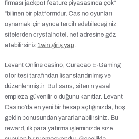
firması jackpot feature piyasasında çok”
“bilinen bir platformdur. Casino oyunları
oynamak için ayrıca tercih edebileceğiniz
sitelerden crystalhotel. net adresine göz
atabilirsiniz
1win giriş yap
.
Levant Online casino, Curacao E-Gaming
otoritesi tarafından lisanslandırılmış ve
düzenlenmiştir. Bu lisans, sitenin yasal
empieza güvenilir olduğunu kanıtlar. Levant
Casino’da en yeni bir hesap açtığınızda, hoş
geldin bonusundan yararlanabilirsiniz. Bu
reward, ilk para yatırma işleminizde size
sunulan bir promosyondur. Genellikle