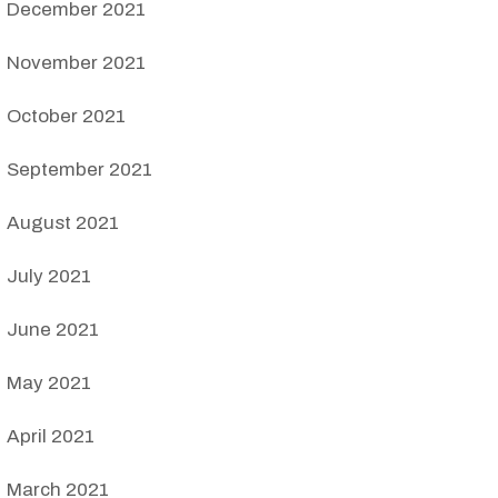
December 2021
November 2021
October 2021
September 2021
August 2021
July 2021
June 2021
May 2021
April 2021
March 2021