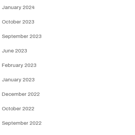
January 2024
October 2023
September 2023
June 2023
February 2023
January 2023
December 2022
October 2022
September 2022