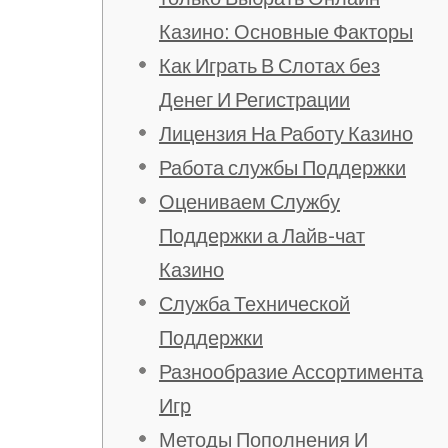
Казино: Основные Факторы
Как Играть В Слотах без
Денег И Регистрации
Лицензия На Работу Казино
Работа службы Поддержки
Оцениваем Службу
Поддержки а Лайв-чат
Казино
Служба Технической
Поддержки
Разнообразие Ассортимента
Игр
Методы Пополнения И