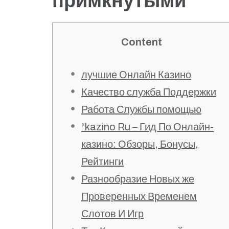
примкнутыми
Content
лучшие Онлайн Казино
Качество служба Поддержки
Работа Службы помощью
“kazino Ru – Гид По Онлайн-
казино: Обзоры, Бонусы,
Рейтинги
Разнообразие Новых же
Проверенных Временем
Слотов И Игр