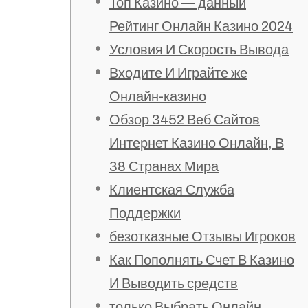
Топ Казино — данный
Рейтинг Онлайн Казино 2024
Условия И Скорость Вывода
Входите И Играйте же
Онлайн-казино
Обзор 3452 Веб Сайтов
Интернет Казино Онлайн, В
38 Странах Мира
Клиентская Служба
Поддержки
безотказные Отзывы Игроков
Как Пополнять Счет В Казино
И Выводить средств
только Выбрать Онлайн