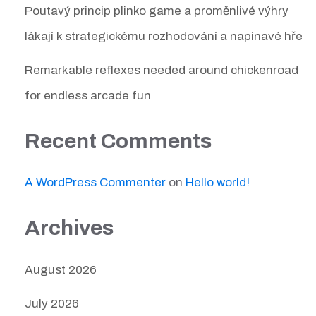
Poutavý princip plinko game a proměnlivé výhry
lákají k strategickému rozhodování a napínavé hře
Remarkable reflexes needed around chickenroad
for endless arcade fun
Recent Comments
A WordPress Commenter
on
Hello world!
Archives
August 2026
July 2026