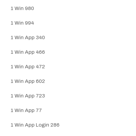
1 Win 980
1 Win 994
1 Win App 340
1 Win App 466
1 Win App 472
1 Win App 602
1 Win App 723
1 Win App 77
1 Win App Login 286