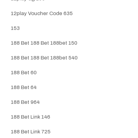
12play Voucher Code 635
153
188 Bet 188 Bet 188bet 150
188 Bet 188 Bet 188bet 540
188 Bet 60
188 Bet 64
188 Bet 964
188 Bet Link 146
188 Bet Link 725