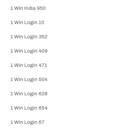
1 Win India 950
1 Win Login 10
1 Win Login 352
1 Win Login 409
1 Win Login 471
1 Win Login 504
1 Win Login 628
1 Win Login 654
1 Win Login 67