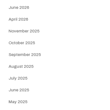
June 2026
April 2026
November 2025
October 2025
September 2025
August 2025
July 2025
June 2025
May 2025