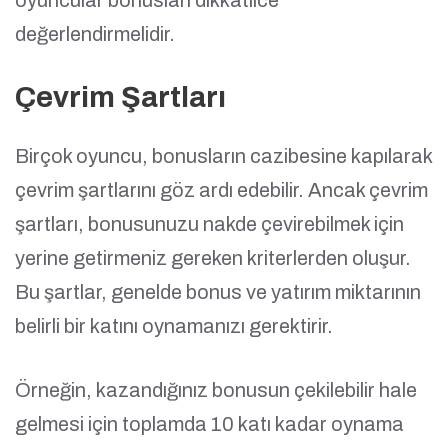
değerlendirmelidir.
Çevrim Şartları
Birçok oyuncu, bonusların cazibesine kapılarak
çevrim şartlarını göz ardı edebilir. Ancak çevrim
şartları, bonusunuzu nakde çevirebilmek için
yerine getirmeniz gereken kriterlerden oluşur.
Bu şartlar, genelde bonus ve yatırım miktarının
belirli bir katını oynamanızı gerektirir.
Örneğin, kazandığınız bonusun çekilebilir hale
gelmesi için toplamda 10 katı kadar oynama