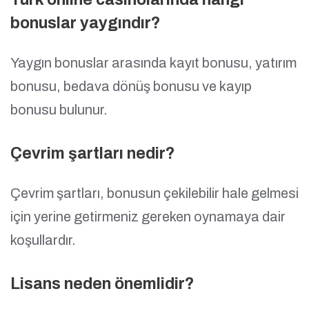
bonuslar yaygındır?
Yaygın bonuslar arasında kayıt bonusu, yatırım
bonusu, bedava dönüş bonusu ve kayıp
bonusu bulunur.
Çevrim şartları nedir?
Çevrim şartları, bonusun çekilebilir hale gelmesi
için yerine getirmeniz gereken oynamaya dair
koşullardır.
Lisans neden önemlidir?