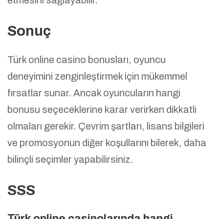
Sonuç
Türk online casino bonusları, oyuncu
deneyimini zenginleştirmek için mükemmel
fırsatlar sunar. Ancak oyuncuların hangi
bonusu seçeceklerine karar verirken dikkatli
olmaları gerekir. Çevrim şartları, lisans bilgileri
ve promosyonun diğer koşullarını bilerek, daha
bilinçli seçimler yapabilirsiniz.
SSS
Türk online casinolarında hangi