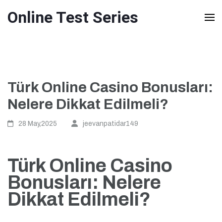
Skip
Online Test Series
to
content
(Press
Enter)
Türk Online Casino Bonusları:
Nelere Dikkat Edilmeli?
28 May,2025
jeevanpatidar149
Türk Online Casino
Bonusları: Nelere
Dikkat Edilmeli?