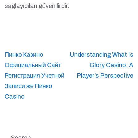
sağlayıcıları güvenilirdir.
Post
Пинко Казино
Understanding What Is
navigation
Официальный Сайт
Glory Casino: A
Регистрация Учетной
Player’s Perspective
Записи же Пинко
Casino
Search